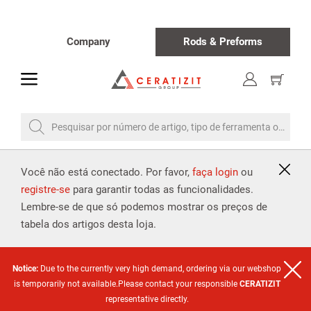
Company
Rods & Preforms
toggle
Mostrar
o
carrinho
de
compra
Pesquisar por número de artigo, tipo de ferramenta ou desi
Você não está conectado. Por favor,
faça login
ou
registre-se
para garantir todas as funcionalidades.
Lembre-se de que só podemos mostrar os preços de
tabela dos artigos desta loja.
Notice:
Due to the currently very high demand, ordering via our webshop
is temporarily not available.Please contact your responsible
CERATIZIT
representative directly.